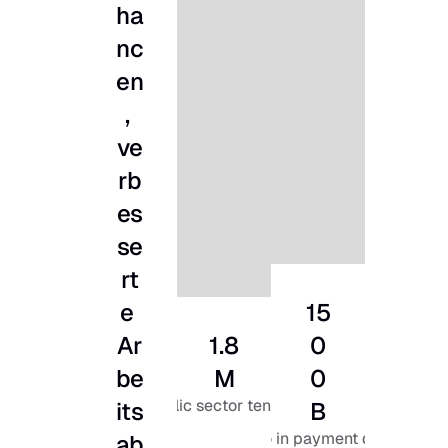
ha
nc
en
, 
ve
rb
es
se
rt
e 
15
Ar
1.8
0
be
M
0
public sector tenders
its
B
euro in payment data
ab