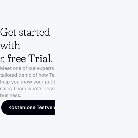
Get started 
with 
a 
free Trial
.
Meet one of our experts to get a 
tailored demo of how Tendium can 
help you grow your public sector 
sales. Learn what's possible for your 
business.
Kostenlose Testversion