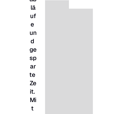
lä
uf
e 
un
d 
ge
sp
ar
te 
Ze
it. 
Mi
t 