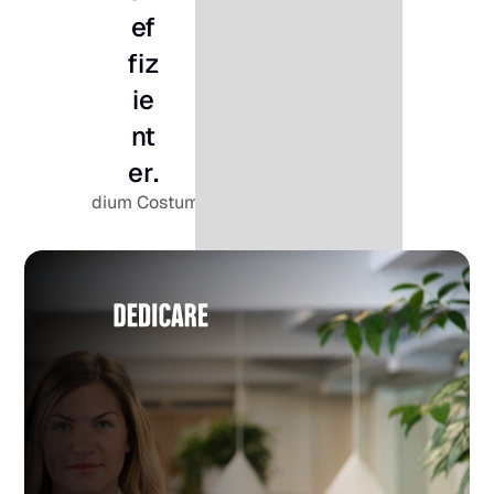
ef
fiz
ie
nt
er.
Tendium Costumers