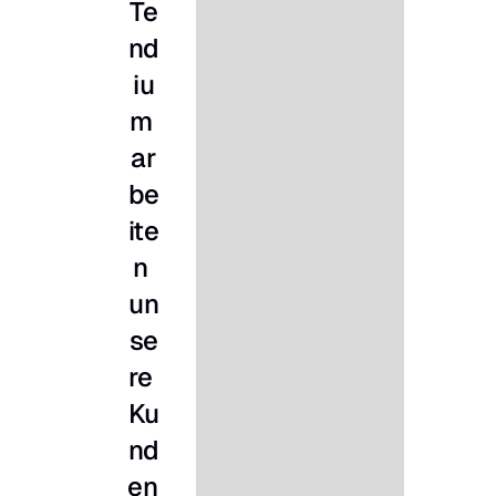
Te
nd
iu
m 
ar
be
ite
n 
un
se
re 
Ku
nd
en 