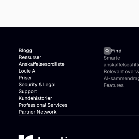
Blogg
Find
Ressurser
Smarte 
Anskaffelsesordliste
anskaffelsesfilt
Louie AI
Relevant overv
Priser
AI-sammendra
Security & Legal
Features
Support
Kundehistorier
Professional Services
Partner Network