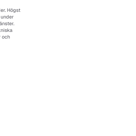
er. Högst 
 under 
nster. 
niska 
 och 