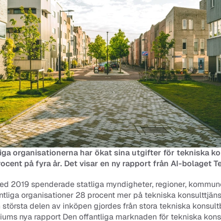
iga organisationerna har ökat sina utgifter för tekniska ko
ocent på fyra år. Det visar en ny rapport från AI-bolaget 
ed 2019 spenderade statliga myndigheter, regioner, kommune
ntliga organisationer 28 procent mer på tekniska konsulttjäns
största delen av inköpen gjordes från stora tekniska konsultb
iums nya rapport Den offantliga marknaden för tekniska konsu