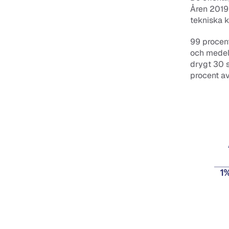
Åren 2019 
tekniska k
99 procent
och medels
drygt 30 s
procent av