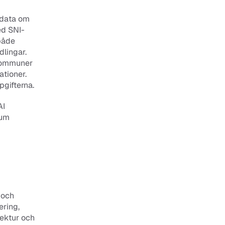
data om 
ed SNI-
både 
ingar. 
kommuner 
tioner. 
pgifterna. 
I 
um 
och 
ring, 
ektur och 