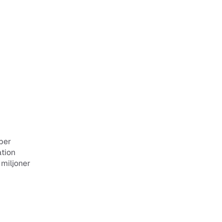
er 
tion 
iljoner 