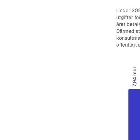
Under 2022
utgifter f
året betala
Därmed sto
konsultma
offentligt