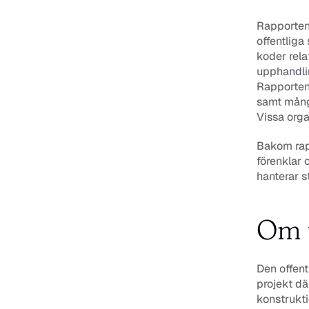
Rapporten
offentliga
koder rela
upphandli
Rapporten 
samt många
Vissa orga
Bakom rap
förenklar 
hanterar s
Om t
Den offent
projekt dä
konstrukti