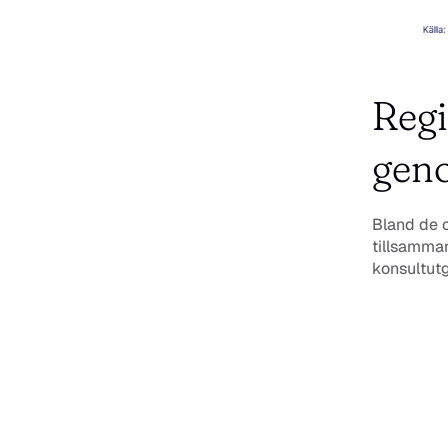
Regi
gen
Bland de o
tillsamman
konsultutg