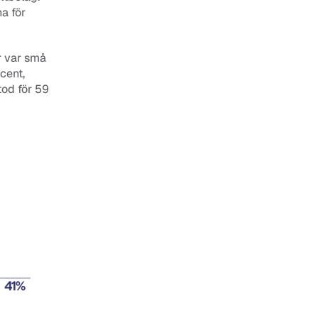
 för 
 var små 
ent, 
od för 59 