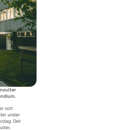
nsulter 
Tendium.
r och 
ter under 
olag. Det 
lter.