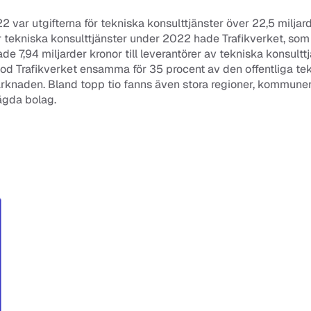
 var utgifterna för tekniska konsulttjänster över 22,5 miljard
ör tekniska konsulttjänster under 2022 hade Trafikverket, som
de 7,94 miljarder kronor till leverantörer av tekniska konsulttjä
d Trafikverket ensamma för 35 procent av den offentliga tek
rknaden. Bland topp tio fanns även stora regioner, kommuner
 ägda bolag.