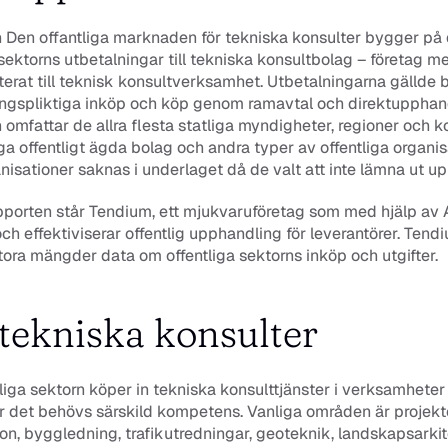
 
Den offantliga marknaden för tekniska konsulter 
bygger på 
 sektorns utbetalningar till tekniska konsultbolag – företag m
terat till teknisk konsultverksamhet. Utbetalningarna gällde 
ngspliktiga inköp och köp genom ramavtal och direktupphandl
omfattar de allra flesta statliga myndigheter, regioner och 
 offentligt ägda bolag och andra typer av offentliga organisa
nisationer saknas i underlaget då de valt att inte lämna ut up
porten står Tendium, ett mjukvaruföretag som med hjälp av A
och effektiviserar offentlig upphandling för leverantörer. Tendi
tora mängder data om offentliga sektorns inköp och utgifter.
ekniska konsulter
liga sektorn köper in tekniska konsulttjänster i verksamheter 
r det behövs särskild kompetens. Vanliga områden är projekte
on, byggledning, trafikutredningar, geoteknik, landskapsarkit