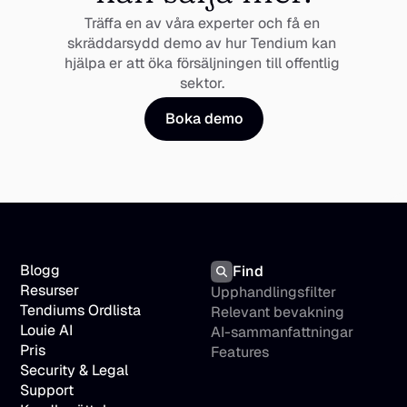
Träffa en av våra experter och få en 
skräddarsydd demo av hur Tendium kan 
hjälpa er att öka försäljningen till offentlig 
sektor. 
Boka demo
Blogg
Find
Resurser
Upphandlingsfilter
Tendiums Ordlista
Relevant bevakning
Louie AI
AI-sammanfattningar
Pris
Features
Security & Legal
Support