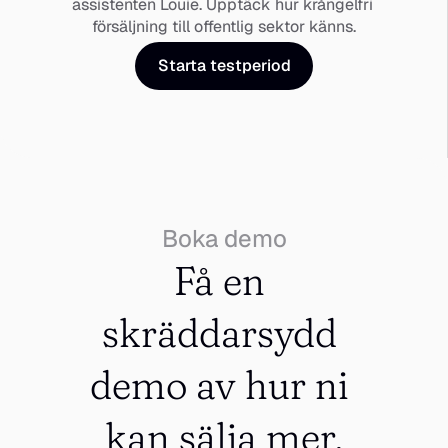
assistenten Louie. Upptäck hur krångelfri 
försäljning till offentlig sektor känns.
Starta testperiod
Boka demo
Få en 
skräddarsydd 
demo av hur ni 
kan sälja mer.