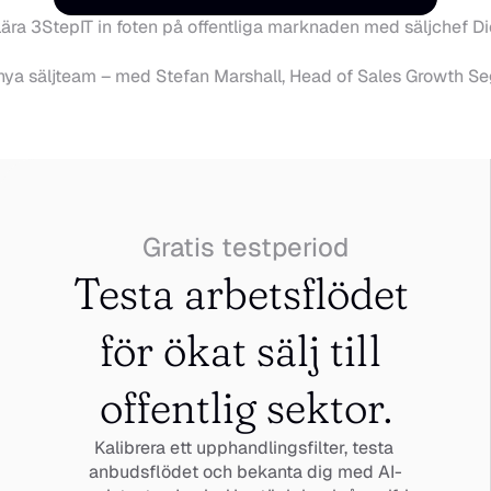
ulära 3StepIT in foten på offentliga marknaden med säljchef D
nya säljteam – med Stefan Marshall, Head of Sales Growth S
Gratis testperiod
Testa arbetsflödet 
för ökat sälj till 
offentlig sektor.
Kalibrera ett upphandlingsfilter, testa 
anbudsflödet och bekanta dig med AI-