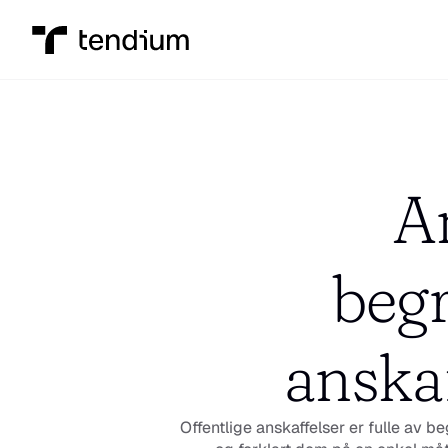
An
 beg
anskaf
Offentlige anskaffelser er fulle av 