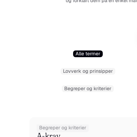
og forklart dem på en enkel måt
Alle termer
Lovverk og prinsipper
Begreper og kriterier
Begreper og kriterier
A-krav