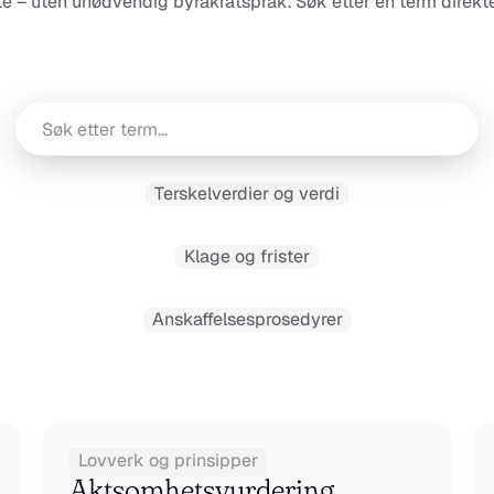
e – uten unødvendig byråkratspråk. Søk etter en term direkte
Terskelverdier og verdi
Klage og frister
Anskaffelsesprosedyrer
Lovverk og prinsipper
Aktsomhetsvurdering