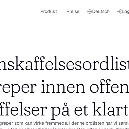
Select Language
Produkt
Preise
Deutsch
Log
skaffelsesordlis
reper innen offent
felser på et klar
begreper som kan virke fremmede. I denne ordlisten har vi saml