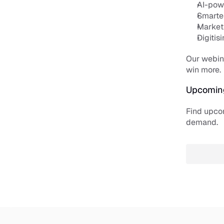
AI-pow
Smarte
Market 
Digitis
Our webina
win more.
Upcomin
Find upco
demand.