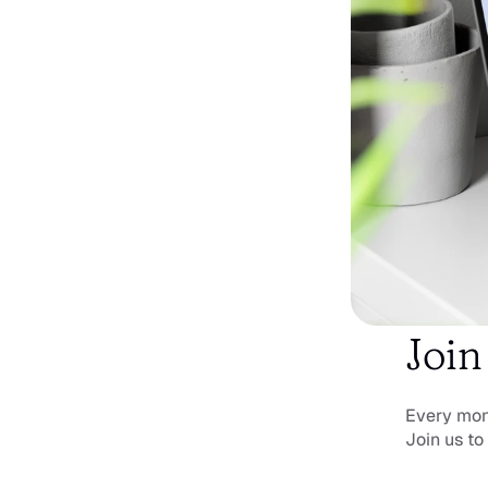
Join
Every mont
Join us to