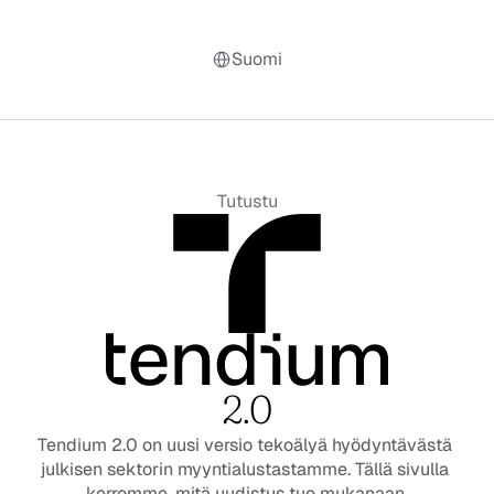
Select Language
Suomi
Tutustu
2.0
Tendium 2.0 on uusi versio tekoälyä hyödyntävästä 
julkisen sektorin myyntialustastamme. Tällä sivulla 
kerromme, mitä uudistus tuo mukanaan.