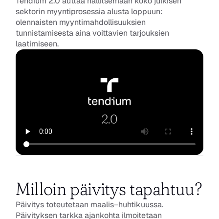
Tendium 2.0 auttaa hallitsemaan koko julkisen 
sektorin myyntiprosessia alusta loppuun: 
olennaisten myyntimahdollisuuksien 
tunnistamisesta aina voittavien tarjouksien 
laatimiseen.
Milloin päivitys tapahtuu?
Päivitys toteutetaan maalis–huhtikuussa. 
Päivityksen tarkka ajankohta ilmoitetaan 