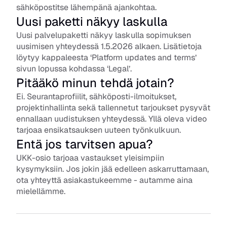
sähköpostitse lähempänä ajankohtaa.
Uusi paketti näkyy laskulla
Uusi palvelupaketti näkyy laskulla sopimuksen 
uusimisen yhteydessä 1.5.2026 alkaen. Lisätietoja 
löytyy kappaleesta ‘Platform updates and terms’ 
sivun lopussa kohdassa ‘Legal’.
Pitääkö minun tehdä jotain?
Ei. Seurantaprofiilit, sähköposti-ilmoitukset, 
projektinhallinta sekä tallennetut tarjoukset pysyvät 
ennallaan uudistuksen yhteydessä. Yllä oleva video 
tarjoaa ensikatsauksen uuteen työnkulkuun. 
Entä jos tarvitsen apua?
UKK-osio tarjoaa vastaukset yleisimpiin 
kysymyksiin. Jos jokin jää edelleen askarruttamaan, 
ota yhteyttä asiakastukeemme - autamme aina 
mielellämme.