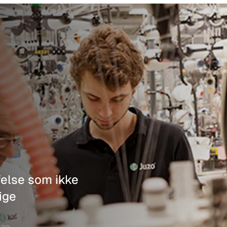
felse som ikke 
ge 
uzo