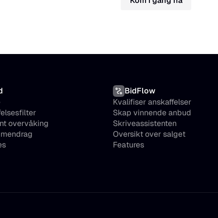
Kom i gang nå
d
BidFlow
 
Kvalifiser anskaffelser
elsesfilter
Skap vinnende anbud
nt overvåking
Skriveassistenten
mmendrag
Oversikt over salget
es
Features