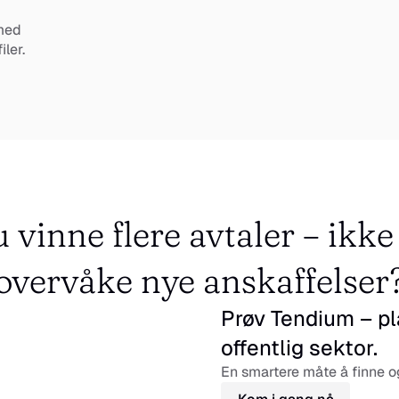
med 
iler.
u vinne flere avtaler – ikke
overvåke nye anskaffelser
Prøv Tendium – pla
offentlig sektor.
En smartere måte å finne og