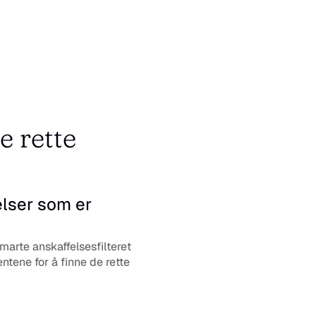
e rette 
lser som er 
arte anskaffelsesfilteret 
ene for å finne de rette 