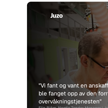
"Vi fant og vant en anskaf
ble fanget opp av den forri
overvåkningstjenesten"
Elin Björn, Nordic Tender Manager i J