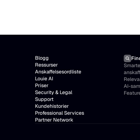
Blogg
Fin
Ressurser
Smarte
Anskaffelsesordliste
anskaff
Louie AI
Releva
Priser
AI-sa
Security & Legal
Featur
Support
Kundehistorier
Professional Services
Partner Network