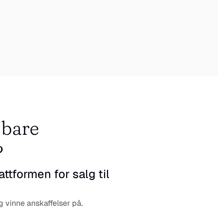
 bare 
?
ttformen for salg til 
 vinne anskaffelser på.