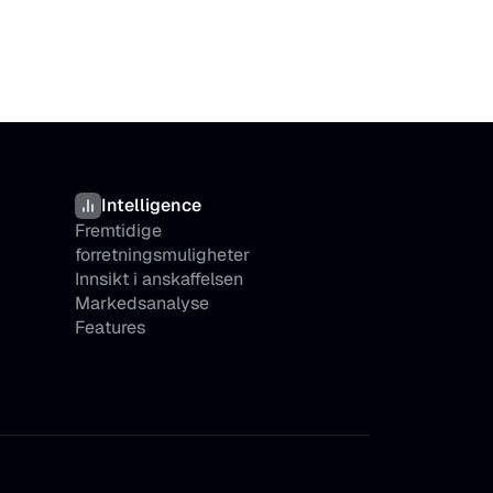
Intelligence
Fremtidige 
forretningsmuligheter
Innsikt i anskaffelsen
Markedsanalyse
Features