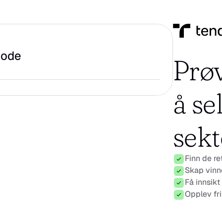
iode
Prøv
å sel
sekt
Finn de re
Skap vinn
Få innsikt
Opplev frik