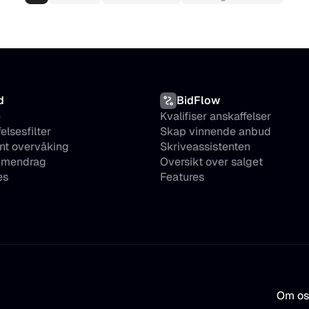
d
BidFlow
 
Kvalifiser anskaffelser
elsesfilter
Skap vinnende anbud
nt overvåking
Skriveassistenten
mmendrag
Oversikt over salget
es
Features
Om os