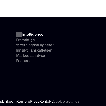
Intelligence
Fremtidige 
forretningsmuligheter
Innsikt i anskaffelsen
Markedsanalyse
Features
s
LinkedIn
Karriere
Press
Kontakt
Cookie Settings