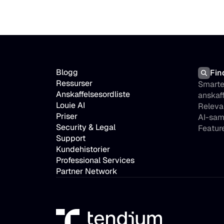
Blogg
Fin
Ressurser
Smarte
Anskaffelsesordliste
anskaff
Louie AI
Releva
Priser
AI-sa
Security & Legal
Featur
Support
Kundehistorier
Professional Services
Partner Network