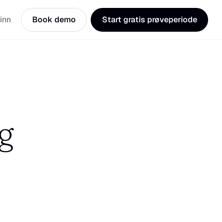
inn
Book demo
Start gratis prøveperiode
g