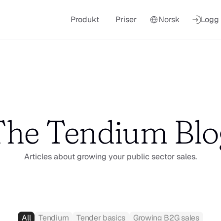
Select Language
Produkt
Priser
Norsk
Logg 
The Tendium Blo
Articles about growing your public sector sales.
All
Tendium
Tender basics
Growing B2G sales