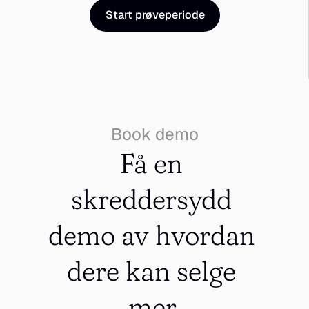
Start prøveperiode
Book demo
Få en 
skreddersydd 
demo av hvordan 
dere kan selge 
mer.