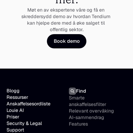
Møt en av ekspertene våre og få en 
skreddersydd demo av hvordan Tendium 
kan hjelpe dere med å øke salget til 
offentlig sektor.
Book demo
Blogg
Find
Ressurser
Smarte 
Anskaffelsesordliste
anskaffelsesfilter
Louie AI
Relevant overvåking
Priser
AI-sammendrag
Security & Legal
Features
Support