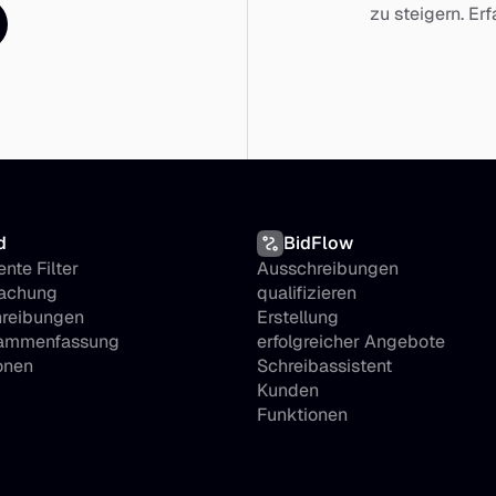
zu steigern. Er
d
BidFlow
ente Filter
Ausschreibungen 
chung 
qualifizieren
reibungen
Erstellung 
sammenfassung
erfolgreicher Angebote
onen
Schreibassistent
Kunden
Funktionen