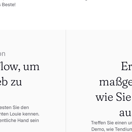
 Beste!
on
low, um 
Er
b zu 
maßge
wie Sie
esten Sie den 
au
ten Louie kennen. 
entliche Hand sein 
Treffen Sie einen u
Demo, wie Tendium I