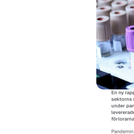
En ny rapp
sektorns 
under pan
levererade
förlorarn
Pandemin v