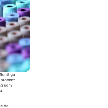
fentliga 
procent 
ag som 
a 
e de 