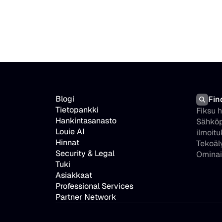
Blogi
Fin
Tietopankki
Fiksu 
Hankintasanasto
Sähköp
Louie AI
ilmoitu
Hinnat
Tekoäl
Security & Legal
Ominai
Tuki
Asiakkaat
Professional Services
Partner Network