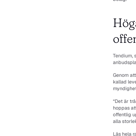
Höga
offe
Tendium, s
anbudsplat
Genom att 
kallad lev
myndighet
“Det är tr
hoppas att
offentlig 
alla stor
Läs hela r