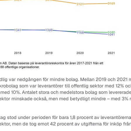
ydlig var nedgången för mindre bolag. Mellan 2019 och 2021 
krobolag som var leverantörer till offentlig sektor med 12% och
ed 10%. Antalet stora och medelstora bolag som levererade t
 sektor minskade också, men med betydligt mindre – med 3% r
tag stod under perioden för bara 1,8 procent av leverantörerna t
sektor, men de tog emot 42 procent av utgifterna för inköp från