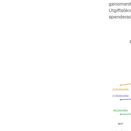
genomsnitt
Utgiftsökn
spenderad