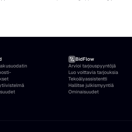
d
BidFlow
hakusuodatin
Arvioi tarjouspyyntöjä
osti-
Luo voittavia tarjouksia
kset
Tekoälyassistentti
ytiivistelmä
Hallitse julkismyyntiä
suudet
Ominaisuudet