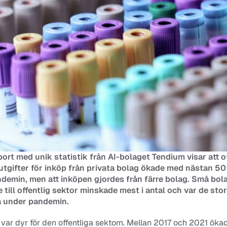
ort med unik statistik från AI-bolaget Tendium visar att of
utgifter för inköp från privata bolag ökade med nästan 50 
demin, men att inköpen gjordes från färre bolag. Små bol
 till offentlig sektor minskade mest i antal och var de stor
a under pandemin.
ar dyr för den offentliga sektorn. Mellan 2017 och 2021 ökad