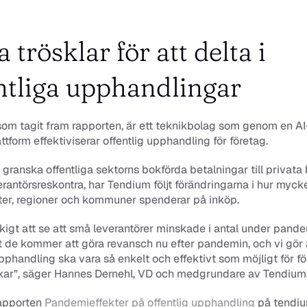
 trösklar för att delta i 
ntliga upphandlingar
om tagit fram rapporten, är ett teknikbolag som genom en AI-
tform effektiviserar offentlig upphandling för företag.
granska offentliga sektorns bokförda betalningar till privata b
erantörsreskontra, har Tendium följt förändringarna i hur mycke
er, regioner och kommuner spenderar på inköp.
åkigt att se att små leverantörer minskade i antal under pandem
 de kommer att göra revansch nu efter pandemin, och vi gör all
upphandling ska vara så enkelt och effektivt som möjligt för fö
lekar”, säger Hannes Dernehl, VD och medgrundare av Tendium
apporten 
Pandemieffekter på offentlig upphandling
 på tendi