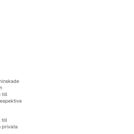
minskade 
 
ill 
espektive 
ill 
 privata 