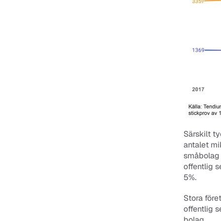
Särskilt t
antalet mi
småbolag m
offentlig
5%.
Stora före
offentlig 
bolag.