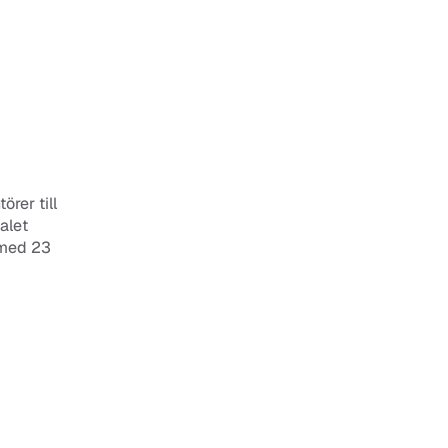
rer till 
let 
 med 23 