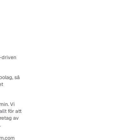
driven 
olag, så 
t 
in. Vi 
t för att 
retag av 
.
um.com