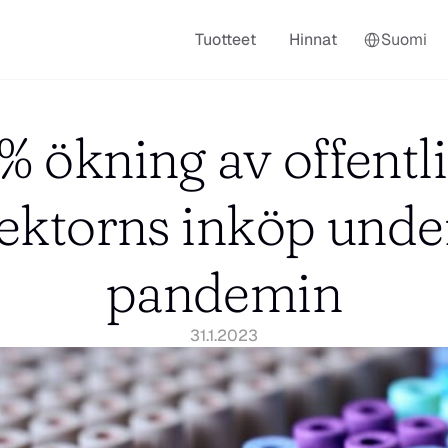
Select Language
Tuotteet
Hinnat
Suomi
% ökning av offentli
ektorns inköp under
pandemin
31.1.2023