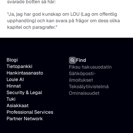
svarade botten så här: 
“Ja, jag har god kunskap om LOU (Lag om offentlig 
upphandling) och kan svara på frågor om dess olika 
kapitel och paragrafer.”
Blogi
Find
Tietopankki
Fiksu hakusuodatin
Hankintasanasto
Sähköposti-
Louie AI
ilmoitukset
Hinnat
Tekoälytiivistelmä
Security & Legal
Ominaisuudet
Tuki
Asiakkaat
Professional Services
Partner Network