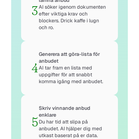
lämna anbud
3
AI söker igenom dokumenten 
efter viktiga krav och 
blockers. Drick kaffe i lugn 
och ro.
Generera att göra-lista för 
anbudet
4
AI tar fram en lista med 
uppgifter för att snabbt 
komma igång med anbudet.
Skriv vinnande anbud 
enklare
5
Du har tid att slipa på 
anbudet. AI hjälper dig med 
utkast baserat på er data.