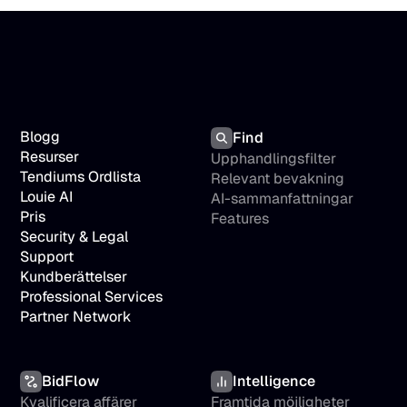
Blogg
Find
Resurser
Upphandlingsfilter
Tendiums Ordlista
Relevant bevakning
Louie AI
AI-sammanfattningar
Pris
Features
Security & Legal
Support
Kundberättelser
Professional Services
Partner Network
BidFlow
Intelligence
Kvalificera affärer
Framtida möjligheter