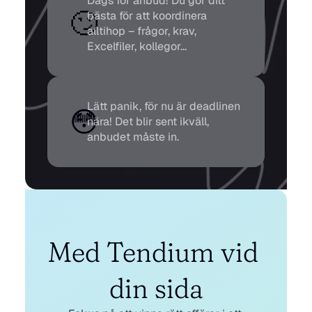
Dags för anbud! Du gör ditt 
🙄
bästa för att koordinera 
alltihop – frågor, krav, 
Excelfiler, kollegor…
Lätt panik, för nu är deadlinen 
😳
nära! Det blir sent ikväll, 
anbudet måste in.
Med Tendium vid 
din sida