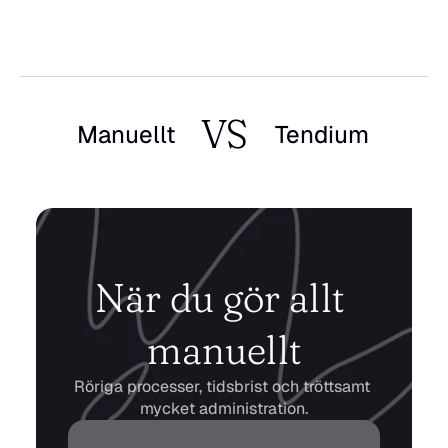
VS
Manuellt
Tendium
När du gör allt 
manuellt
Röriga processer, tidsbrist och tröttsamt 
mycket administration.