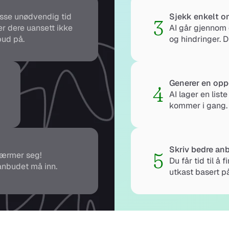
sse unødvendig tid 
Sjekk enkelt om
3
r dere uansett ikke 
AI går gjennom 
bud på.
og hindringer. D
Generer en opp
4
AI lager en list
kommer i gang.
Skriv bedre anb
5
 nærmer seg! 
Du får tid til å
 anbudet må inn.
utkast basert p