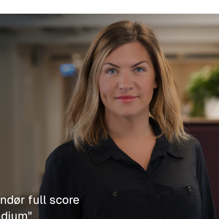
ndør full score 
ndium"