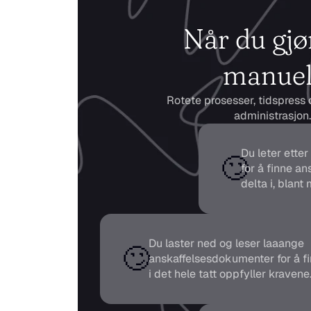
Når du gjør
manuel
Rotete prosesser, tidspress o
administrasjon.
Du leter etter
🙄
for å finne an
delta i, blant
Du laster ned og leser laaange 
🙄
anskaffelsesdokumenter for å fi
i det hele tatt oppfyller kravene