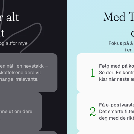
 alt 
Med T
t
g altfor mye 
Fokus på å 
i en
 en nål i en høystakk – 
Følg med på k
1
skaffelsene dere vil 
Se der! En kontr
 mange irrelevante.
klar når neste a
Få e-postvarsl
2
nne ut om dere 
Det smarte filte
.
deg med de rikt