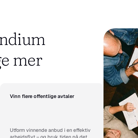
endium 
ge mer
Vinn flere offentlige avtaler
Utform vinnende anbud i en effektiv 
arbeidsflyt – og bruk tiden på det 