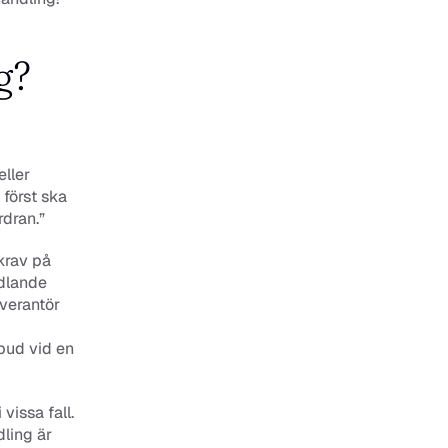
g?
ller 
örst ska 
dran.”
Med andra ord innebär direktupphandling att krav på annonsering och krav på 
dlande 
verantör 
ud vid en 
issa fall. 
ling är 