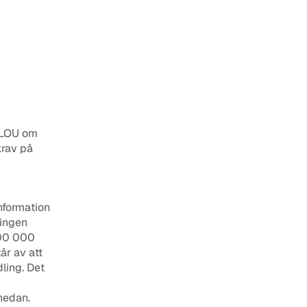
 LOU om 
rav på 
formation 
ingen 
00 000 
r av att 
ing. Det 
nedan.