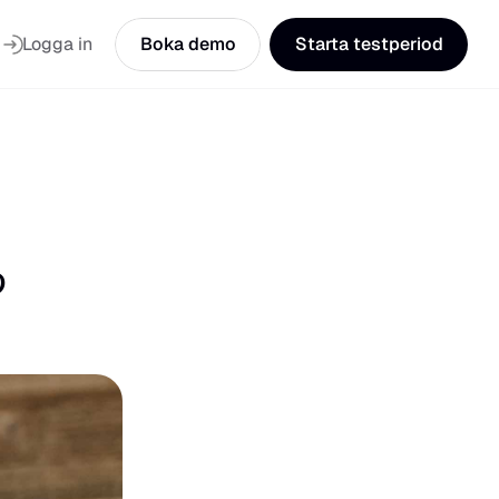
Logga in
Boka demo
Starta testperiod
?