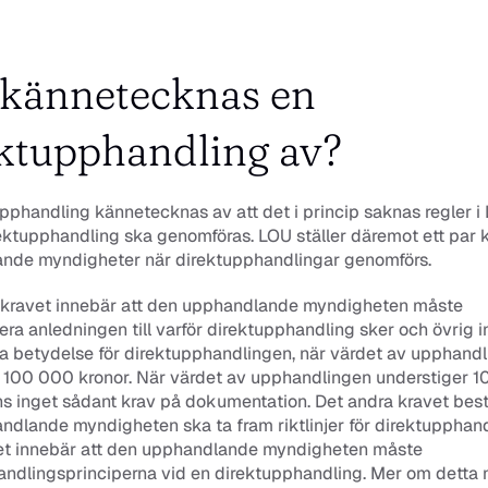
kännetecknas en 
ktupphandling av?
pphandling kännetecknas av att det i princip saknas regler i
ektupphandling ska genomföras. LOU ställer däremot ett par k
nde myndigheter när direktupphandlingar genomförs.
a kravet innebär att den upphandlande myndigheten måste 
a anledningen till varför direktupphandling sker och övrig in
a betydelse för direktupphandlingen, när värdet av upphandl
r 100 000 kronor. När värdet av upphandlingen understiger 1
ns inget sådant krav på dokumentation. Det andra kravet bestå
dlande myndigheten ska ta fram riktlinjer för direktupphandl
vet innebär att den upphandlande myndigheten måste 
andlingsprinciperna vid en direktupphandling. Mer om detta 