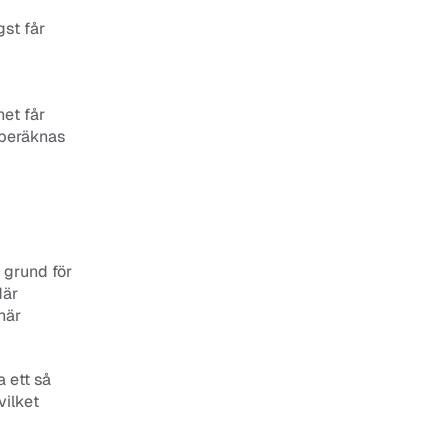
t får 
t får 
beräknas 
grund för 
är 
när 
 ett så 
ilket 