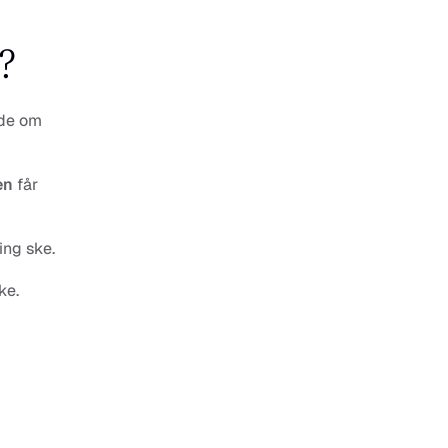
?
de om 
en 
får 
ing ske.
ke.