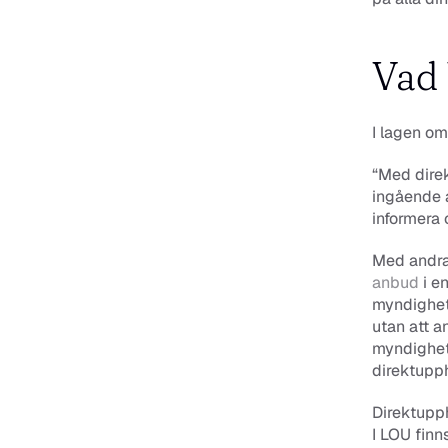
Vad 
I lagen om
“Med direk
ingående 
informera
anbud
 i 
myndighet 
utan att a
myndighete
direktupph
Direktupph
I LOU finn