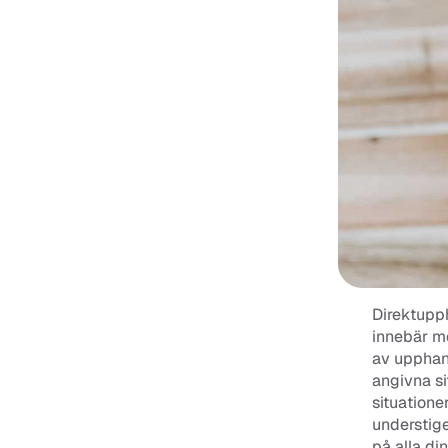
Direktupph
innebär me
av upphand
angivna si
situatione
understige
på alla di