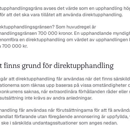
tupphandlingsgräns avses det värde som en upphandling högs
 för att det ska vara tillåtet att använda direktupphandling.
rektupphandlingsgränsen? Som huvudregel är 
handlingsgränsen 700 000 kronor. En upphandlande myndighe
nomföra en direktupphandling om värdet av upphandlingen 
a 700 000 kr. 
t finns grund för direktupphandling
går att direktupphandling får användas när det finns särskild 
uationerna som räknas upp baseras på vissa omständigheter d
g konkurrens saknas, när extraordinära förhållanden råder eller 
utsättning inte krävs av andra anledningar.
andling får användas när förutsättningarna för att få använda
handlat förfarande utan föregående annonsering är uppfyllda, v
 ske i särskilda undantagssituationer som anges nedan. 