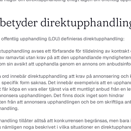
betyder direktupphandlin
 offentlig upphandling (LOU) definieras direktupphandling: 
tupphandling avses ett förfarande för tilldelning av kontrakt e
av ramavtal utan krav på att den upphandlande myndigheten f
 om sin avsikt att upphandla genom en annons om anbudsinfor
en specifik form saknas. Det innebär exempelvis att en upphan
får köpa en vara eller tjänst via ett muntligt anbud från en le
nnonsera upphandlingen. Det finns dock inget som hindrar 
n från att annonsera upphandlingen och be om skriftliga anb
andling. 
andling tillåter alltså att konkurrensen begränsas, men bara i v
s nämligen noga beskrivet i vilka situationer en direktupphand