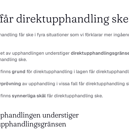
får direktupphandling ske
andling får ske i fyra situationer som vi förklarar mer ingåen
det av upphandlingen understiger 
direktupphandlingsgräns
handling ske.
finns 
grund
 för direktupphandling i lagen får direktupphandl
rprövning
 av upphandling i vissa fall får direktupphandling s
finns 
synnerliga skäl 
får direktupphandling ske.
phandlingen understiger 
upphandlingsgränsen 