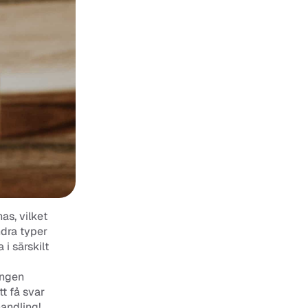
s, vilket 
dra typer 
 särskilt 
ngen 
 få svar 
andling! 