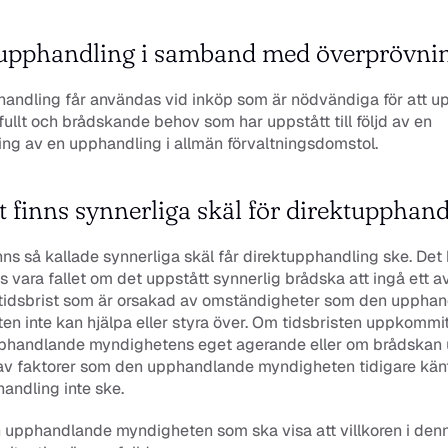
upphandling i samband med överprövni
andling får användas vid inköp som är nödvändiga för att upp
ullt och brådskande behov som har uppstått till följd av en 
ng av en upphandling i allmän förvaltningsdomstol. 
t finns synnerliga skäl för direktupphand
nns så kallade synnerliga skäl får direktupphandling ske. Det 
 vara fallet om det uppstått synnerlig brådska att ingå ett avta
 tidsbrist som är orsakad av omständigheter som den upphan
n inte kan hjälpa eller styra över. Om tidsbristen uppkommit
phandlande myndighetens eget agerande eller om brådskan u
v faktorer som den upphandlande myndigheten tidigare känt ti
andling inte ske.
 upphandlande myndigheten som ska visa att villkoren i denn