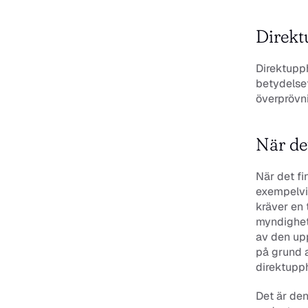
Direkt
Direktupph
betydelsef
överprövni
När de
När det fi
exempelvis
kräver en
myndighete
av den up
på grund a
direktupph
Det är den