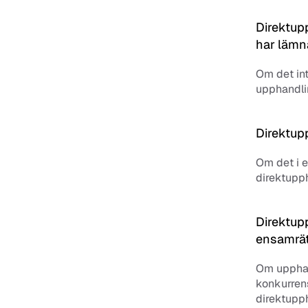
Direktup
har lämn
Om det int
upphandli
Direktupp
Om det i e
direktupph
Direktupp
ensamrät
Om upphand
konkurrens
direktupp