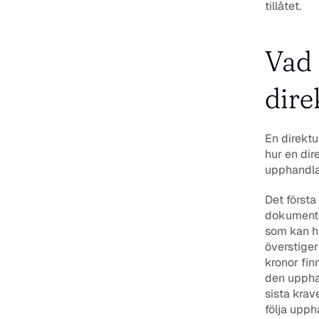
tillåtet. 
Vad 
dire
En direktu
hur en dir
upphandla
Det först
dokumenter
som kan h
överstige
kronor fin
den upphan
sista kra
följa upph