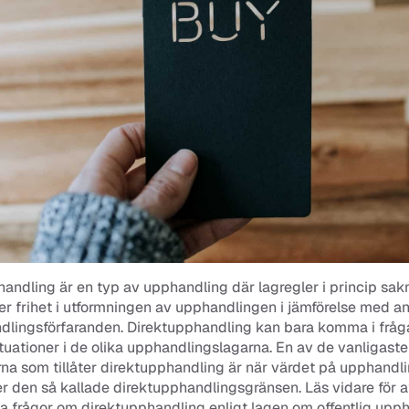
andling är en typ av upphandling där lagregler i princip sakna
r frihet i utformningen av upphandlingen i jämförelse med an
lingsförfaranden. Direktupphandling kan bara komma i fråga i
tuationer i de olika upphandlingslagarna. En av de vanligaste 
rna som tillåter direktupphandling är när värdet på upphandli
r den så kallade direktupphandlingsgränsen. Läs vidare för att
na frågor om direktupphandling enligt lagen om offentlig upph