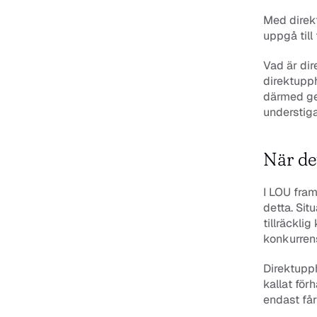
Med direk
uppgå till
Vad är di
direktupp
därmed ge
understig
När de
I LOU fram
detta. Sit
tillräckli
konkurrens
Direktupph
kallat för
endast får