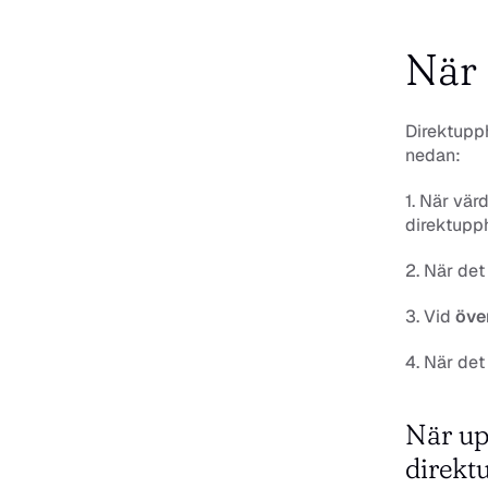
När 
Direktupph
nedan:
1. När vär
direktupp
2. När det 
3. Vid 
öve
4. När det 
När up
direkt