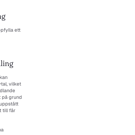
ng
fylla ett 
ling
kan 
l, vilket 
dlande 
 på grund 
ppstått 
ll får 
a 