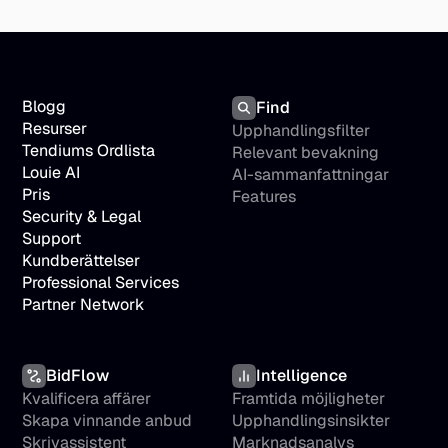
Blogg
Find
Resurser
Upphandlingsfilter
Tendiums Ordlista
Relevant bevakning
Louie AI
AI-sammanfattningar
Pris
Features
Security & Legal
Support
Kundberättelser
Professional Services
Partner Network
BidFlow
Intelligence
Kvalificera affärer
Framtida möjligheter
Skapa vinnande anbud
Upphandlingsinsikter
Skrivassistent
Marknadsanalys