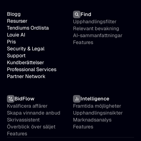
Blogg
Find
Resurser
Upphandlingsfilter
Tendiums Ordlista
Relevant bevakning
Louie AI
AI-sammanfattningar
Pris
Features
Security & Legal
Support
Kundberättelser
Professional Services
Partner Network
BidFlow
Intelligence
Kvalificera affärer
Framtida möjligheter
Skapa vinnande anbud
Upphandlingsinsikter
Skrivassistent
Marknadsanalys
Överblick över säljet
Features
Features