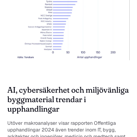
AI, cybersäkerhet och miljövänliga 
byggmaterial trendar i 
upphandlingar
Utöver makroanalyser visar rapporten 
Offentliga 
upphandlingar 2024
 även trender inom IT, bygg, 
arkitekter och ingenjörer, medicin och medtech samt 