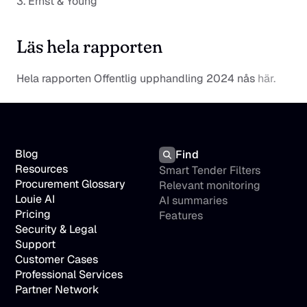
3. Ernst & Young
Läs hela rapporten
Hela rapporten 
Offentlig upphandling 2024
 nås
 här.
Blog
Find
Resources
Smart Tender Filters
Procurement Glossary
Relevant monitoring
Louie AI
AI summaries
Pricing
Features
Security & Legal
Support
Customer Cases
Professional Services
Partner Network