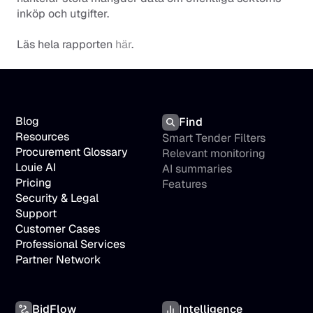
inköp och utgifter.
Läs hela rapporten 
här
. 
Blog
Find
Resources
Smart Tender Filters
Procurement Glossary
Relevant monitoring
Louie AI
AI summaries
Pricing
Features
Security & Legal
Support
Customer Cases
Professional Services
Partner Network
BidFlow
Intelligence