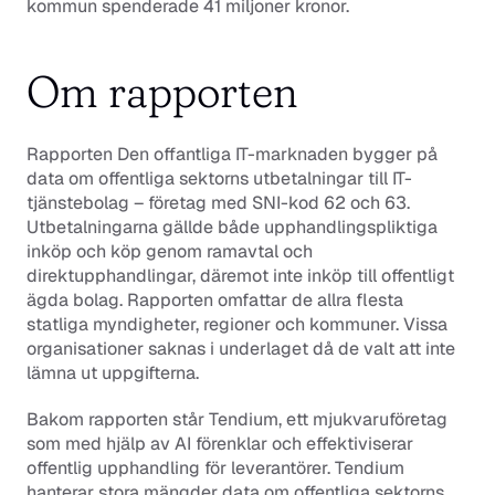
kommun spenderade 41 miljoner kronor.
Om rapporten
Rapporten 
Den offantliga IT-marknaden 
bygger på 
data om offentliga sektorns utbetalningar till IT-
tjänstebolag – företag med SNI-kod 62 och 63. 
Utbetalningarna gällde både upphandlingspliktiga 
inköp och köp genom ramavtal och 
direktupphandlingar, däremot inte inköp till offentligt 
ägda bolag. Rapporten omfattar de allra flesta 
statliga myndigheter, regioner och kommuner. Vissa 
organisationer saknas i underlaget då de valt att inte 
lämna ut uppgifterna. 
Bakom rapporten står Tendium, ett mjukvaruföretag 
som med hjälp av AI förenklar och effektiviserar 
offentlig upphandling för leverantörer. Tendium 
hanterar stora mängder data om offentliga sektorns 